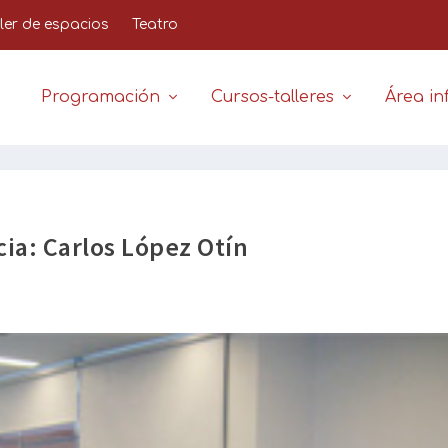
iler de espacios
Teatro
Programación
Cursos-talleres
Área inf
ia: Carlos López Otín