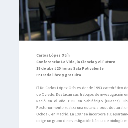
Carlos López Otín
Conferencia: La Vida, la Ciencia y el Futuro
19 de abril 20 horas Sala Polivalente
Entrada libre y gratuita
El Dr. Carlos López Otín es desde 1993 catedrático de
de Oviedo. Destacan sus trabajos de investigación en
Nació en el año 1958 en Sabiñánigo (Huesca). Ob
Posteriormente realiza una estancia post-doctoral en
Ochoa», en Madrid. En 1987 se incorpora al Departam
dirige un grupo de investigación básica de biología m