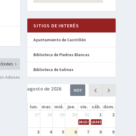
SITIOS DE INTERÉS
Ayuntamiento de Castrillón
Biblioteca de Piedras Blancas
RÓXIMO
Biblioteca de Salinas
los Adioses
agosto de 2026
HOY
lun.
mar.
mié.
jue.
vie.
sáb.
dom.
27
28
29
30
31
1
2
20:15
Cine en la calle – Cómo entren
18:30
Danza – Cita en el mar
3
4
5
6
7
8
9