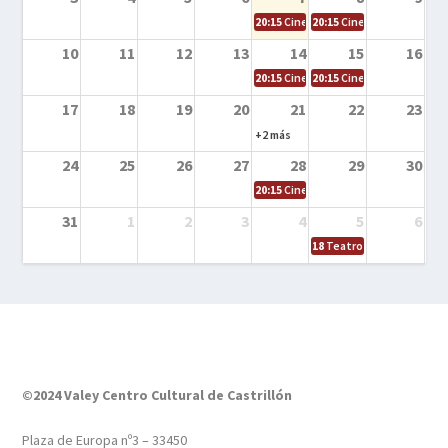
20:15
Cine en la calle – El niño y la be
20:15
Cine en la calle – L
10
11
12
13
14
15
16
20:15
Cine en la calle – Tortugas Nin
20:15
Cine en la calle – Ro
17
18
19
20
21
22
23
+2 más
24
25
26
27
28
29
30
20:15
Cine en el calle – Tintín y el s
31
1
2
3
4
5
6
18
Teatro – Tres sombrero
©2024 Valey Centro Cultural de Castrillón
Plaza de Europa nº3 – 33450