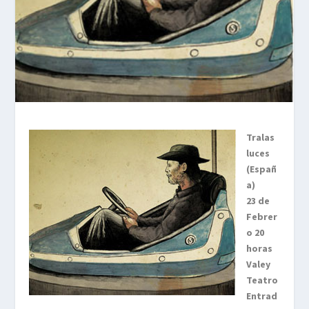
Tralas
luces
(Españ
a)
23 de
Febrer
o 20
horas
Valey
Teatro
Entrad