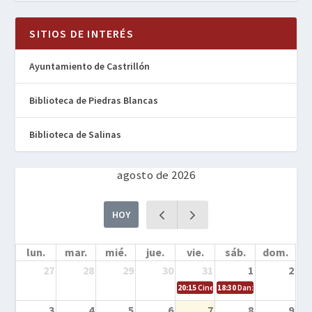
SITIOS DE INTERÉS
Ayuntamiento de Castrillón
Biblioteca de Piedras Blancas
Biblioteca de Salinas
agosto de 2026
HOY
lun.
mar.
mié.
jue.
vie.
sáb.
dom.
27
28
29
30
31
1
2
20:15
Cine en la calle – Cómo entrena
18:30
Danza – Cita en el m
3
4
5
6
7
8
9