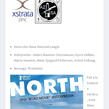
Dirección: Rune Denstad Langlo
Intérpretes: Jnders Baasmo Christiansen, Kyrre Hellum,
Marte Aunemo, Mads Sjogard Pettersen, Astrid Solhaug
Noruega 78 minutos
Fiel a la
tradició
n
nórdica
, este
filme