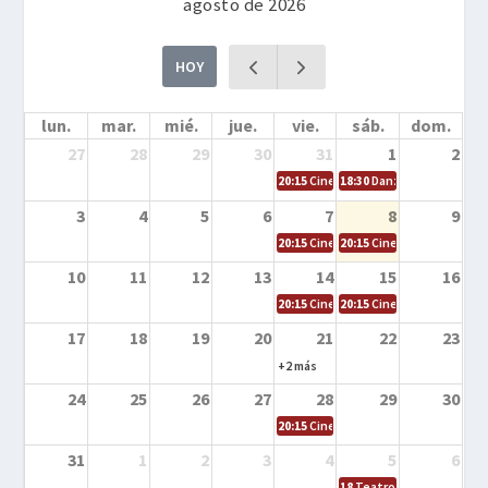
agosto de 2026
HOY
lun.
mar.
mié.
jue.
vie.
sáb.
dom.
27
28
29
30
31
1
2
20:15
Cine en la calle – Cómo entrena
18:30
Danza – Cita en el m
3
4
5
6
7
8
9
20:15
Cine en la calle – El niño y la be
20:15
Cine en la calle – L
10
11
12
13
14
15
16
20:15
Cine en la calle – Tortugas Nin
20:15
Cine en la calle – Ro
17
18
19
20
21
22
23
+2 más
24
25
26
27
28
29
30
20:15
Cine en el calle – Tintín y el s
31
1
2
3
4
5
6
18
Teatro – Tres sombrero