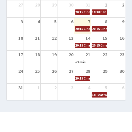
27
28
29
30
31
1
2
20:15
Cine en la calle – Cómo entrena
18:30
Danza – Cita en el m
3
4
5
6
7
8
9
20:15
Cine en la calle – El niño y la be
20:15
Cine en la calle – L
10
11
12
13
14
15
16
20:15
Cine en la calle – Tortugas Nin
20:15
Cine en la calle – Ro
17
18
19
20
21
22
23
+2 más
24
25
26
27
28
29
30
20:15
Cine en el calle – Tintín y el s
31
1
2
3
4
5
6
18
Teatro – Tres sombrero