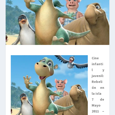
Cine
infanti
l y
juveni
l:
Rebeli
ón en
la isla
7 de
Mayo
2011 –