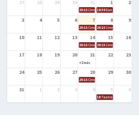
27
28
29
30
31
1
2
20:15
Cine en la calle – Cómo entrena
18:30
Danza – Cita en el m
3
4
5
6
7
8
9
20:15
Cine en la calle – El niño y la be
20:15
Cine en la calle – L
10
11
12
13
14
15
16
20:15
Cine en la calle – Tortugas Nin
20:15
Cine en la calle – Ro
17
18
19
20
21
22
23
+2 más
24
25
26
27
28
29
30
20:15
Cine en el calle – Tintín y el s
31
1
2
3
4
5
6
18
Teatro – Tres sombrero