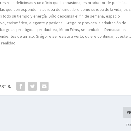
res hijas deliciosas y un oficio que lo apasiona; es productor de películas.
las que corresponden a su idea del cine, libre como su idea de la vida, es 
si todo su tiempo y energía. Sólo descansa el fin de semana, espacio
tivo, carismático, elegante y pasional, Grégoire provoca la admiración de
 embargo su prestigiosa productora, Moon Films, se tambalea. Demasiadas
entes de un hilo. Grégoire se resiste a verlo, quiere continuar, cueste l
 realidad.
ARTIR:
P
Te