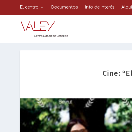
El centro
Documentos
Info de interés
Alqu
Cine: “E