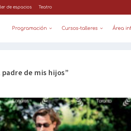
iler de espacios
Teatro
Programación
Cursos-talleres
Área inf
l padre de mis hijos”