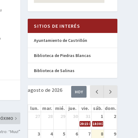
su
SITIOS DE INTERÉS
o
Ayuntamiento de Castrillón
Biblioteca de Piedras Blancas
Biblioteca de Salinas
agosto de 2026
HOY
lun.
mar.
mié.
jue.
vie.
sáb.
dom.
27
28
29
30
31
1
2
RÓXIMO
20:15
Cine en la calle – Cómo entren
18:30
Danza – Cita en el mar
atro: “Muu!”
3
4
5
6
7
8
9